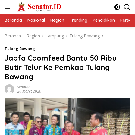
Langsung
ke
konten
Beranda
Nasional
Region
Trending
Pendidikan
Perseps
Beranda
Region
Lampung
Tulang Bawang
Tulang Bawang
Japfa Caomfeed Bantu 50 Ribu
Butir Telur Ke Pemkab Tulang
Bawang
Senator
20 Maret 2020