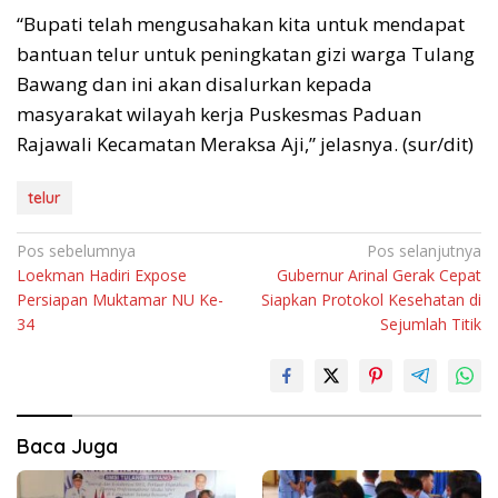
“Bupati telah mengusahakan kita untuk mendapat
bantuan telur untuk peningkatan gizi warga Tulang
Bawang dan ini akan disalurkan kepada
masyarakat wilayah kerja Puskesmas Paduan
Rajawali Kecamatan Meraksa Aji,” jelasnya. (sur/dit)
telur
Navigasi
Pos sebelumnya
Pos selanjutnya
Loekman Hadiri Expose
Gubernur Arinal Gerak Cepat
pos
Persiapan Muktamar NU Ke-
Siapkan Protokol Kesehatan di
34
Sejumlah Titik
Baca Juga