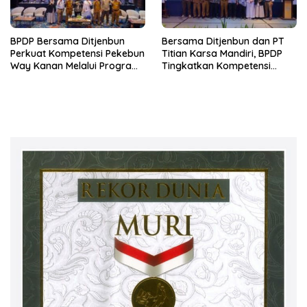
BPDP Bersama Ditjenbun
Bersama Ditjenbun dan PT
Perkuat Kompetensi Pekebun
Titian Karsa Mandiri, BPDP
Way Kanan Melalui Program
Tingkatkan Kompetensi
SDM Perkebunan 2026
Pekebun Way Kanan Lewat
Bersama PT Titian Karsa
Program SDM Perkebunan
Mandiri
2026