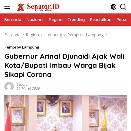
Langsung
ke
konten
Beranda
Nasional
Region
Trending
Pendidikan
Perseps
Beranda
Region
Lampung
Pemprov Lampung
Pemprov Lampung
Gubernur Arinal Djunaidi Ajak Wali
Kota/Bupati Imbau Warga Bijak
Sikapi Corona
Senator
11 Maret 2020