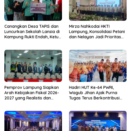
Canangkan Desa TAPIS dan
Mirza Nahkodai HKTI
Luncurkan Sekolah Lansia di
Lampung, Konsolidasi Petani
Kampung Rukti Endah, Ketua
dan Nelayan Jadi Prioritas
TP PKK Lampung Dorong
Hadapi Musim Kemarau
Pembangunan SDM Dimulai
dari Desa
Pemprov Lampung Siapkan
Hadiri HUT Ke-64 PWRI,
Arah Kebijakan Fiskal 2026-
Wagub Jihan Ajak Purna
2027 yang Realistis dan
Tugas Terus Berkontribusi
Berkelanjutan
untuk Lampung