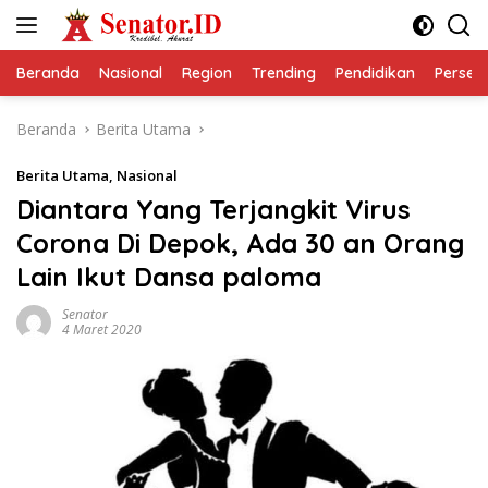
Langsung
ke
konten
Beranda
Nasional
Region
Trending
Pendidikan
Perseps
Beranda
Berita Utama
Berita Utama
,
Nasional
Diantara Yang Terjangkit Virus
Corona Di Depok, Ada 30 an Orang
Lain Ikut Dansa paloma
Senator
4 Maret 2020