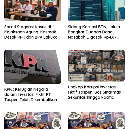
Soroti Stagnasi Kasus di
Sidang Korupsi BTN, Jaksa
Kejaksaan Agung, Kosmak
Bongkar Dugaan Dana
Desak KPK dan BPK Lakukan
Nasabah Digasak Rp4.67
Audit
Miliar
Ungkap Korupsi Investasi
KPK : Kerugian Negara
Fiktif Taspen, Bos Sinarmas
dalam Investasi Fiktif PT
Sekuritas hingga Pacific
Taspen Telah Dikembalikan
Sekuritas Diperiksa