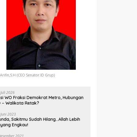
 Arifin,S.H (CEO Senator.ID Grup)
 Juli 2026
si WO Fraksi Demokrat Metro, Hubungan
 – Walikota Retak?
 Juni 2023
unda, Sakitmu Sudah Hilang…Allah Lebih
yang Engkau!
Desember 2021