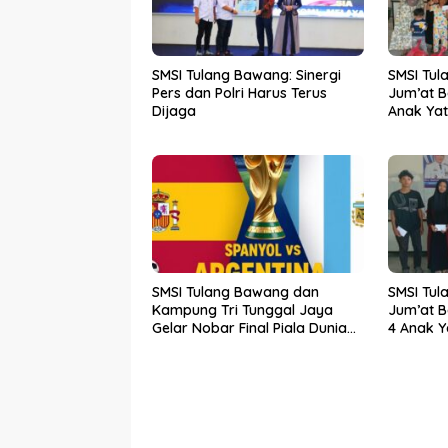
SMSI Tulang Bawang: Sinergi
SMSI Tul
Pers dan Polri Harus Terus
Jum’at B
Dijaga
Anak Yat
SMSI Tulang Bawang dan
SMSI Tul
Kampung Tri Tunggal Jaya
Jum’at B
Gelar Nobar Final Piala Dunia
4 Anak Y
Spanyol vs Argentina