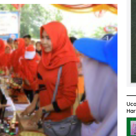
Uca
Har