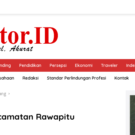
nding
Pendidikan
Persepsi
Ekonomi
Traveler
Inde
usahaan
Redaksi
Standar Perlindungan Profesi
Kontak
ang
camatan Rawapitu