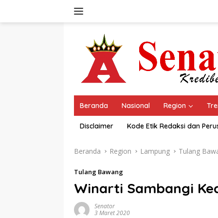
Langsung
ke
konten
Beranda
Nasional
Region
Tre
Disclaimer
Kode Etik Redaksi dan Per
Beranda
Region
Lampung
Tulang Baw
Tulang Bawang
Winarti Sambangi Ke
Senator
3 Maret 2020