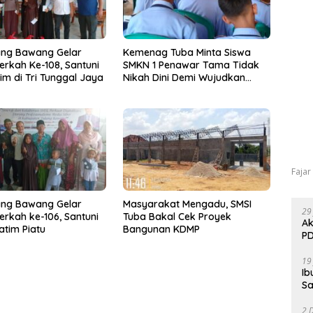
ang Bawang Gelar
Kemenag Tuba Minta Siswa
erkah Ke-108, Santuni
SMKN 1 Penawar Tama Tidak
im di Tri Tunggal Jaya
Nikah Dini Demi Wujudkan
Generasi Emas
Fajar
ang Bawang Gelar
Masyarakat Mengadu, SMSI
29
erkah ke-106, Santuni
Tuba Bakal Cek Proyek
Ak
atim Piatu
Bangunan KDMP
PD
19
Ib
Sa
2 