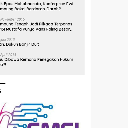
k Epos Mahabharata, Konferprov PWI
ampung Bakal Berdarah-Darah?
 November 2015
mpung Tengah Jadi Pilkada Terpanas
15! Mustafa Punya Kans Paling Besar,
nadi Jadi Kuda Hitam
 Juni 2015
h, Dukun Banjir Duit
 April 2015
au Dibawa Kemana Penegakan Hukum
ta?!
I