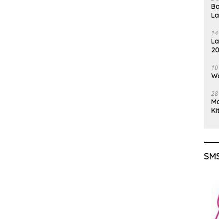
Ba
L
14
La
20
Gu
10
Wa
28
M
Ki
SMS