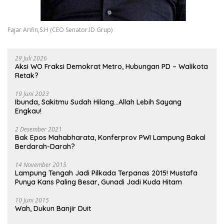
Fajar Arifin,S.H (CEO Senator.ID Grup)
29 Juli 2026
Aksi WO Fraksi Demokrat Metro, Hubungan PD – Walikota
Retak?
19 Juni 2023
Ibunda, Sakitmu Sudah Hilang…Allah Lebih Sayang
Engkau!
2 Desember 2021
Bak Epos Mahabharata, Konferprov PWI Lampung Bakal
Berdarah-Darah?
14 November 2015
Lampung Tengah Jadi Pilkada Terpanas 2015! Mustafa
Punya Kans Paling Besar, Gunadi Jadi Kuda Hitam
10 Juni 2015
Wah, Dukun Banjir Duit