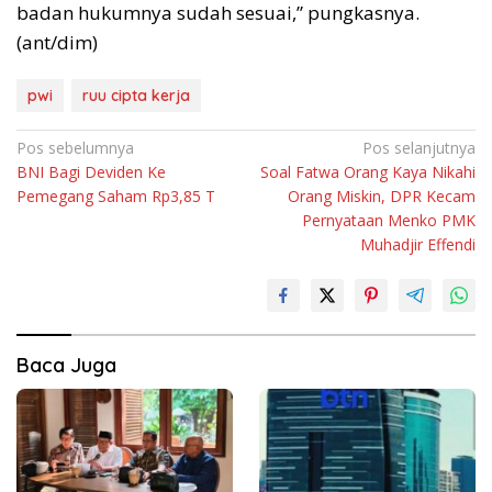
badan hukumnya sudah sesuai,” pungkasnya.
(ant/dim)
pwi
ruu cipta kerja
Navigasi
Pos sebelumnya
Pos selanjutnya
BNI Bagi Deviden Ke
Soal Fatwa Orang Kaya Nikahi
pos
Pemegang Saham Rp3,85 T
Orang Miskin, DPR Kecam
Pernyataan Menko PMK
Muhadjir Effendi
Baca Juga