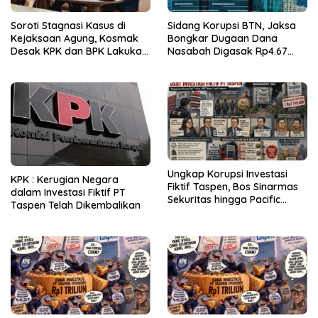
Soroti Stagnasi Kasus di
Sidang Korupsi BTN, Jaksa
Kejaksaan Agung, Kosmak
Bongkar Dugaan Dana
Desak KPK dan BPK Lakukan
Nasabah Digasak Rp4.67
Audit
Miliar
Ungkap Korupsi Investasi
KPK : Kerugian Negara
Fiktif Taspen, Bos Sinarmas
dalam Investasi Fiktif PT
Sekuritas hingga Pacific
Taspen Telah Dikembalikan
Sekuritas Diperiksa