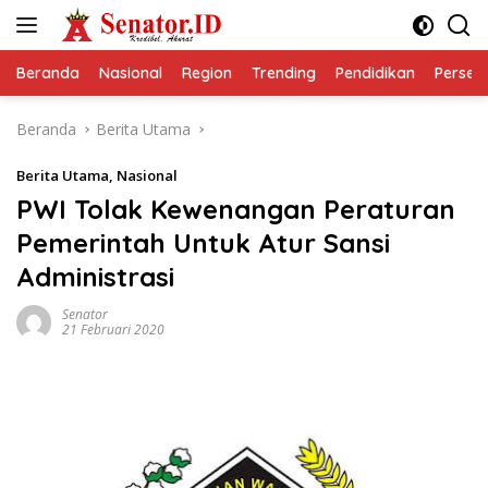
Langsung
ke
konten
Beranda
Nasional
Region
Trending
Pendidikan
Perseps
Beranda
Berita Utama
Berita Utama
,
Nasional
PWI Tolak Kewenangan Peraturan
Pemerintah Untuk Atur Sansi
Administrasi
Senator
21 Februari 2020