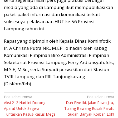
serta segenap insan pers juga praktisi berbagai
media yang ada di Lampung ikut mempublikasikan
paket-paket informasi dan komunikasi terkait
suksesnya pelaksanaan HUT ke-56 Provinsi
Lampung tahun ini.
Rapat yang dipimpin oleh Kepala Dinas Kominfotik
Ir. A Chrisna Putra NR., M.EP., dihadiri oleh Kabag
Komunikasi Pimpinan Biro Administrasi Pimpinan
Sekretariat Provinsi Lampung, Ferry Ardiansyah, S.E.,
M.S.E, M.Sc., serta Suryadi perwakilan dari Stasiun
TVRI Lampung dan RRI Tanjungkarang.
(DisKom/feb)
Navigasi
Pos sebelumnya
Pos selanjutnya
Aksi 212 Hari Ini Dorong
Duh Piye Iki, Jalan Rawa Jitu,
pos
Aparat Untuk Segera
Tulang Bawang Rusak Parah.
Tuntaskan Kasus-Kasus Mega
Sudah Banyak Korban Loh!