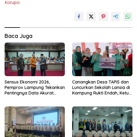
Korupsi
Baca Juga
Sensus Ekonomi 2026,
Canangkan Desa TAPIS dan
Pemprov Lampung Tekankan
Luncurkan Sekolah Lansia di
Pentingnya Data Akurat
Kampung Rukti Endah, Ketua
untuk Kebijakan Tepat
TP PKK Lampung Dorong
Sasaran
Pembangunan SDM Dimulai
dari Desa