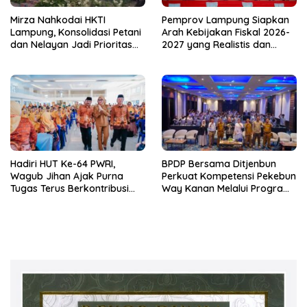
Mirza Nahkodai HKTI
Pemprov Lampung Siapkan
Lampung, Konsolidasi Petani
Arah Kebijakan Fiskal 2026-
dan Nelayan Jadi Prioritas
2027 yang Realistis dan
Hadapi Musim Kemarau
Berkelanjutan
Hadiri HUT Ke-64 PWRI,
BPDP Bersama Ditjenbun
Wagub Jihan Ajak Purna
Perkuat Kompetensi Pekebun
Tugas Terus Berkontribusi
Way Kanan Melalui Program
untuk Lampung
SDM Perkebunan 2026
Bersama PT Titian Karsa
Mandiri