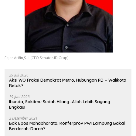
Fajar Arifin,S.H (CEO Senator.ID Grup)
29 Juli 2026
Aksi WO Fraksi Demokrat Metro, Hubungan PD – Walikota
Retak?
19 Juni 2023
Ibunda, Sakitmu Sudah Hilang…Allah Lebih Sayang
Engkau!
2 Desember 2021
Bak Epos Mahabharata, Konferprov PWI Lampung Bakal
Berdarah-Darah?