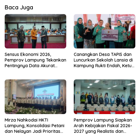
Baca Juga
Sensus Ekonomi 2026,
Canangkan Desa TAPIS dan
Pemprov Lampung Tekankan
Luncurkan Sekolah Lansia di
Pentingnya Data Akurat
Kampung Rukti Endah, Ketua
untuk Kebijakan Tepat
TP PKK Lampung Dorong
Sasaran
Pembangunan SDM Dimulai
dari Desa
Mirza Nahkodai HKTI
Pemprov Lampung Siapkan
Lampung, Konsolidasi Petani
Arah Kebijakan Fiskal 2026-
dan Nelayan Jadi Prioritas
2027 yang Realistis dan
Hadapi Musim Kemarau
Berkelanjutan