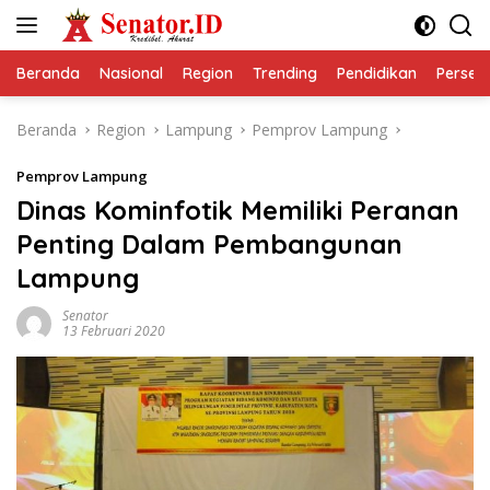
Langsung
ke
konten
Beranda
Nasional
Region
Trending
Pendidikan
Perseps
Beranda
Region
Lampung
Pemprov Lampung
Pemprov Lampung
Dinas Kominfotik Memiliki Peranan
Penting Dalam Pembangunan
Lampung
Senator
13 Februari 2020