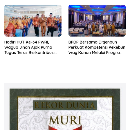
Hadiri HUT Ke-64 PWRI,
BPDP Bersama Ditjenbun
Wagub Jihan Ajak Purna
Perkuat Kompetensi Pekebun
Tugas Terus Berkontribusi
Way Kanan Melalui Program
untuk Lampung
SDM Perkebunan 2026
Bersama PT Titian Karsa
Mandiri