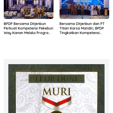
BPDP Bersama Ditjenbun
Bersama Ditjenbun dan PT
Perkuat Kompetensi Pekebun
Titian Karsa Mandiri, BPDP
Way Kanan Melalui Program
Tingkatkan Kompetensi
SDM Perkebunan 2026
Pekebun Way Kanan Lewat
Bersama PT Titian Karsa
Program SDM Perkebunan
Mandiri
2026