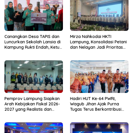
Canangkan Desa TAPIS dan
Mirza Nahkodai HKTI
Luncurkan Sekolah Lansia di
Lampung, Konsolidasi Petani
Kampung Rukti Endah, Ketua
dan Nelayan Jadi Prioritas
TP PKK Lampung Dorong
Hadapi Musim Kemarau
Pembangunan SDM Dimulai
dari Desa
Pemprov Lampung Siapkan
Hadiri HUT Ke-64 PWRI,
Arah Kebijakan Fiskal 2026-
Wagub Jihan Ajak Purna
2027 yang Realistis dan
Tugas Terus Berkontribusi
Berkelanjutan
untuk Lampung