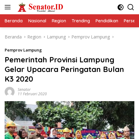
Langsung
ke
konten
Beranda
Nasional
Region
Trending
Pendidikan
Perseps
Beranda
Region
Lampung
Pemprov Lampung
Pemprov Lampung
Pemerintah Provinsi Lampung
Gelar Upacara Peringatan Bulan
K3 2020
Senator
11 Februari 2020