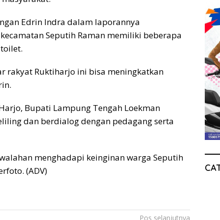
angan Edrin Indra dalam laporannya
o kecamatan Seputih Raman memiliki beberapa
toilet.
 rakyat Ruktiharjo ini bisa meningkatkan
in.
i Harjo, Bupati Lampung Tengah Loekman
iling dan berdialog dengan pedagang serta
walahan menghadapi keinginan warga Seputih
CA
rfoto. (ADV)
Pos selanjutnya