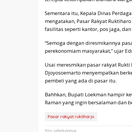
Sementara itu, Kepala Dinas Perdag
mengatakan, Pasar Rakyat Ruktihar
fasilitas seperti kantor, pos jaga, dan 
“Semoga dengan diresmikannya pasar
perekonomiam masyarakat,” ujar Edr
Usai meresmikan pasar rakyat Rukt
Djoyosoemarto menyempatkan berkel
pembeli yang ada di pasar itu.
Bahhkan, Bupati Loekman hampir ke
Raman yang ingin bersalaman dan be
Pasar rakyat ruktiharjo
Navigasi
Pos sebelumnya