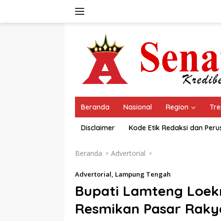
Langsung
ke
konten
Beranda
Nasional
Region
Tre
Disclaimer
Kode Etik Redaksi dan Per
Beranda
Advertorial
Advertorial
,
Lampung Tengah
Bupati Lamteng Loe
Resmikan Pasar Rakya