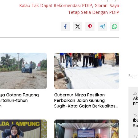
Kalau Tak Dapat Rekomendasi PDIP, Gibran: Saya
Tetap Setia Dengan PDIP
Fajar
29
aya Gotong Royong
Gubernur Mirza Pastikan
Ak
rtahun-tahun
Perbaikan Jalan Gunung
PD
n
Sugih–Kota Gajah Berkualitas
dan Tepat Sasaran
19
Ib
Sa
2 