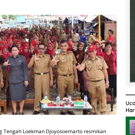
Uca
Har
Tengah Loekman Djoyosoemarto resmikan