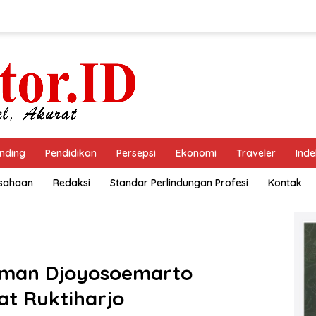
nding
Pendidikan
Persepsi
Ekonomi
Traveler
Inde
usahaan
Redaksi
Standar Perlindungan Profesi
Kontak
kman Djoyosoemarto
t Ruktiharjo