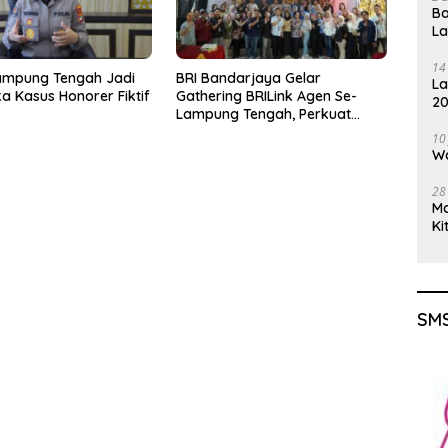
Ba
L
14
ampung Tengah Jadi
BRI Bandarjaya Gelar
La
a Kasus Honorer Fiktif
Gathering BRILink Agen Se-
20
Lampung Tengah, Perkuat
Gu
Sinergi dan Edukasi Keuangan
10
Masyarakat
Wa
28
M
Ki
SMS