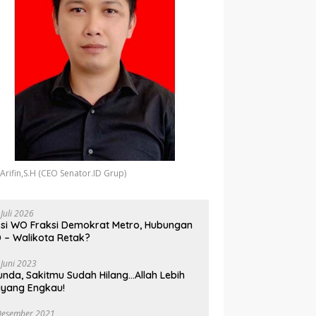
 Arifin,S.H (CEO Senator.ID Grup)
 Juli 2026
si WO Fraksi Demokrat Metro, Hubungan
 – Walikota Retak?
 Juni 2023
unda, Sakitmu Sudah Hilang…Allah Lebih
yang Engkau!
Desember 2021