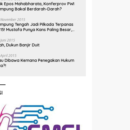
k Epos Mahabharata, Konferprov PWI
ampung Bakal Berdarah-Darah?
 November 2015
mpung Tengah Jadi Pilkada Terpanas
15! Mustafa Punya Kans Paling Besar,
nadi Jadi Kuda Hitam
 Juni 2015
h, Dukun Banjir Duit
 April 2015
au Dibawa Kemana Penegakan Hukum
ta?!
I