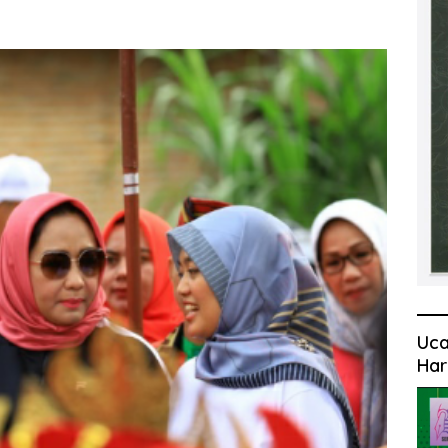
Uca
Har