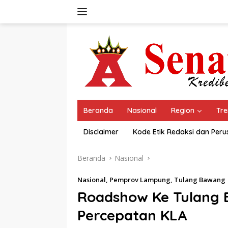
Langsung
ke
konten
Beranda
Nasional
Region
Tre
Disclaimer
Kode Etik Redaksi dan Per
Beranda
Nasional
Nasional
,
Pemprov Lampung
,
Tulang Bawang
Roadshow Ke Tulang 
Percepatan KLA