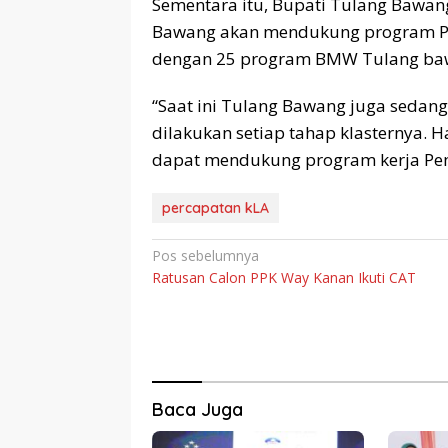
Sementara itu, Bupati Tulang Baw
Bawang akan mendukung program Pe
dengan 25 program BMW Tulang ba
“Saat ini Tulang Bawang juga seda
dilakukan setiap tahap klasternya
dapat mendukung program kerja Pemk
percapatan kLA
Navigasi
Pos sebelumnya
Ratusan Calon PPK Way Kanan Ikuti CAT
pos
Baca Juga