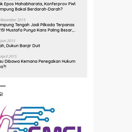
k Epos Mahabharata, Konferprov PWI
ampung Bakal Berdarah-Darah?
 November 2015
mpung Tengah Jadi Pilkada Terpanas
15! Mustafa Punya Kans Paling Besar,
nadi Jadi Kuda Hitam
 Juni 2015
h, Dukun Banjir Duit
 April 2015
au Dibawa Kemana Penegakan Hukum
ta?!
I