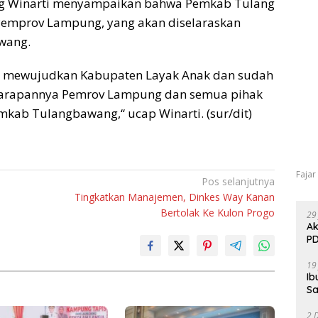
ang Winarti menyampaikan bahwa Pemkab Tulang
mprov Lampung, yang akan diselaraskan
wang.
ng mewujudkan Kabupaten Layak Anak dan sudah
. Harapannya Pemrov Lampung dan semua pihak
ab Tulangbawang,“ ucap Winarti. (sur/dit)
Fajar
Pos selanjutnya
Tingkatkan Manajemen, Dinkes Way Kanan
Bertolak Ke Kulon Progo
29
Ak
PD
19
Ib
Sa
2 