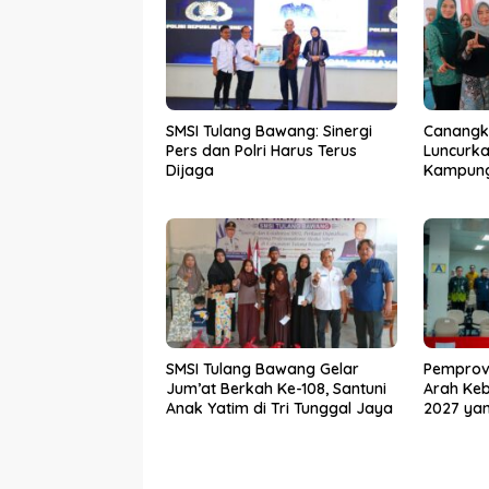
SMSI Tulang Bawang: Sinergi
Canangk
Pers dan Polri Harus Terus
Luncurka
Dijaga
Kampung 
TP PKK 
Pembang
dari Des
SMSI Tulang Bawang Gelar
Pemprov
Jum’at Berkah Ke-108, Santuni
Arah Keb
Anak Yatim di Tri Tunggal Jaya
2027 yan
Berkelan