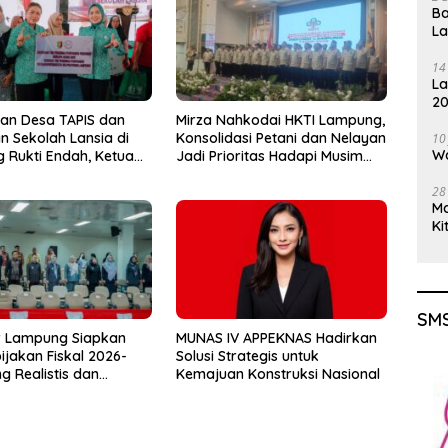
Ba
L
14
La
20
Gu
an Desa TAPIS dan
Mirza Nahkodai HKTI Lampung,
n Sekolah Lansia di
Konsolidasi Petani dan Nelayan
10
Wa
Rukti Endah, Ketua
Jadi Prioritas Hadapi Musim
Lampung Dorong
Kemarau
28
unan SDM Dimulai
M
a
Ki
SMS
 Lampung Siapkan
MUNAS IV APPEKNAS Hadirkan
ijakan Fiskal 2026-
Solusi Strategis untuk
g Realistis dan
Kemajuan Konstruksi Nasional
jutan