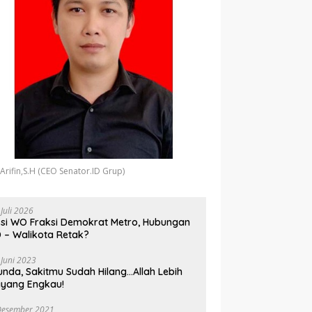
 Arifin,S.H (CEO Senator.ID Grup)
 Juli 2026
si WO Fraksi Demokrat Metro, Hubungan
 – Walikota Retak?
 Juni 2023
unda, Sakitmu Sudah Hilang…Allah Lebih
yang Engkau!
Desember 2021