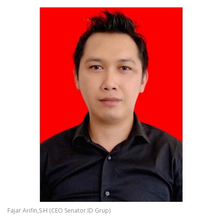
Fajar Arifin,S.H (CEO Senator.ID Grup)