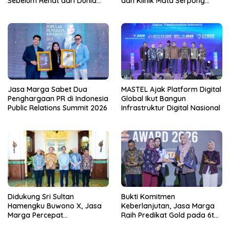
Sebelum Rehat dari Dunia
dan Klinik Mata Serpong
Kerja
Perluas Akses Layanan
Kesehatan Preventif melalui
Bakti Sosial Kesehatan
Jasa Marga Sabet Dua
MASTEL Ajak Platform Digital
Penghargaan PR di Indonesia
Global Ikut Bangun
Public Relations Summit 2026
Infrastruktur Digital Nasional
Didukung Sri Sultan
Bukti Komitmen
Hamengku Buwono X, Jasa
Keberlanjutan, Jasa Marga
Marga Percepat
Raih Predikat Gold pada 6th
Pengembangan Akses
TJSL & CSR Award 2026