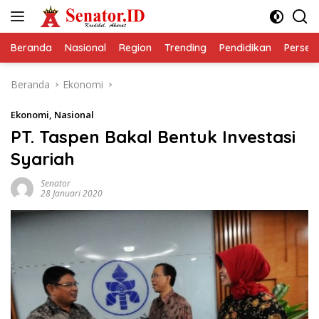
Langsung
ke
konten
Beranda
Nasional
Region
Trending
Pendidikan
Perseps
Beranda
Ekonomi
Ekonomi
,
Nasional
PT. Taspen Bakal Bentuk Investasi
Syariah
Senator
28 Januari 2020