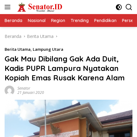
Langsung
ke
konten
Beranda
Nasional
Region
Trending
Pendidikan
Perseps
Beranda
Berita Utama
Berita Utama
,
Lampung Utara
Gak Mau Dibilang Gak Ada Duit,
Kadis PUPR Lampura Nyatakan
Kopiah Emas Rusak Karena Alam
Senator
21 Januari 2020