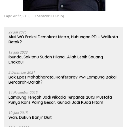
Fajar Arifin,S.H (CEO Senator.ID Grup)
29 Juli 2026
Aksi WO Fraksi Demokrat Metro, Hubungan PD – Walikota
Retak?
19 Juni 2023
Ibunda, Sakitmu Sudah Hilang…Allah Lebih Sayang
Engkau!
2 Desember 2021
Bak Epos Mahabharata, Konferprov PWI Lampung Bakal
Berdarah-Darah?
14 November 2015
Lampung Tengah Jadi Pilkada Terpanas 2015! Mustafa
Punya Kans Paling Besar, Gunadi Jadi Kuda Hitam
10 Juni 2015
Wah, Dukun Banjir Duit