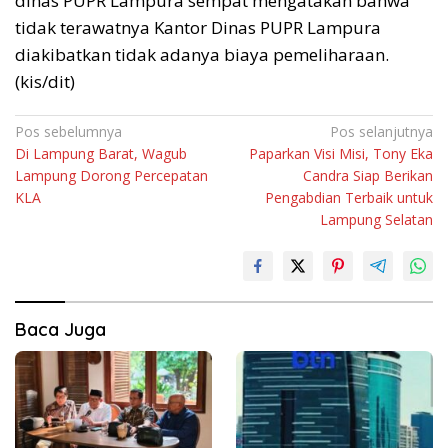
dinas PUPR Lampura sempat mengatakan bahwa
tidak terawatnya Kantor Dinas PUPR Lampura
diakibatkan tidak adanya biaya pemeliharaan.
(kis/dit)
Navigasi
Pos sebelumnya
Pos selanjutnya
Di Lampung Barat, Wagub
Paparkan Visi Misi, Tony Eka
pos
Lampung Dorong Percepatan
Candra Siap Berikan
KLA
Pengabdian Terbaik untuk
Lampung Selatan
Baca Juga