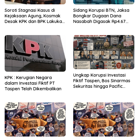
Soroti Stagnasi Kasus di
Sidang Korupsi BTN, Jaksa
Kejaksaan Agung, Kosmak
Bongkar Dugaan Dana
Desak KPK dan BPK Lakukan
Nasabah Digasak Rp4.67
Audit
Miliar
Ungkap Korupsi Investasi
KPK : Kerugian Negara
Fiktif Taspen, Bos Sinarmas
dalam Investasi Fiktif PT
Sekuritas hingga Pacific
Taspen Telah Dikembalikan
Sekuritas Diperiksa