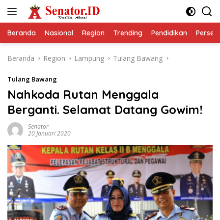
Langsung
ke
konten
Beranda
Nasional
Region
Trending
Pendidikan
Perseps
Beranda
Region
Lampung
Tulang Bawang
Tulang Bawang
Nahkoda Rutan Menggala
Berganti. Selamat Datang Gowim!
Senator
20 Januari 2020