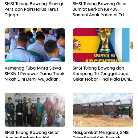
SMSI Tulang Bawang: Sinergi
SMSI Tulang Bawang Gelar
Pers dan Polri Harus Terus
Jum’at Berkah Ke-108,
Dijaga
Santuni Anak Yatim di Tri
Tunggal Jaya
Kemenag Tuba Minta Siswa
SMSI Tulang Bawang dan
SMKN 1 Penawar Tama Tidak
Kampung Tri Tunggal Jaya
Nikah Dini Demi Wujudkan
Gelar Nobar Final Piala Dunia
Generasi Emas
Spanyol vs Argentina
SMSI Tulang Bawang Gelar
Masyarakat Mengadu, SMSI