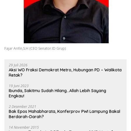
Fajar Arifin,S.H (CEO Senator.ID Grup)
29 Juli 2026
Aksi WO Fraksi Demokrat Metro, Hubungan PD – Walikota
Retak?
19 Juni 2023
Ibunda, Sakitmu Sudah Hilang…Allah Lebih Sayang
Engkau!
2 Desember 2021
Bak Epos Mahabharata, Konferprov PWI Lampung Bakal
Berdarah-Darah?
14 November 2015