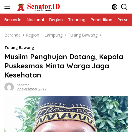
Langsung
ke
konten
Beranda
Nasional
Region
Trending
Pendidikan
Perseps
Beranda
Region
Lampung
Tulang Bawang
Tulang Bawang
Musiim Penghujan Datang, Kepala
Puskesmas Minta Warga Jaga
Kesehatan
Senator
22 Desember 2019