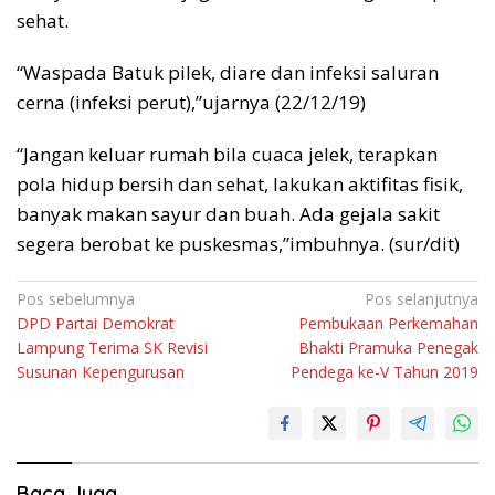
sehat.
“Waspada Batuk pilek, diare dan infeksi saluran
cerna (infeksi perut),”ujarnya (22/12/19)
“Jangan keluar rumah bila cuaca jelek, terapkan
pola hidup bersih dan sehat, lakukan aktifitas fisik,
banyak makan sayur dan buah. Ada gejala sakit
segera berobat ke puskesmas,”imbuhnya. (sur/dit)
Navigasi
Pos sebelumnya
Pos selanjutnya
DPD Partai Demokrat
Pembukaan Perkemahan
pos
Lampung Terima SK Revisi
Bhakti Pramuka Penegak
Susunan Kepengurusan
Pendega ke-V Tahun 2019
Baca Juga