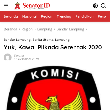
Langsung
ke
konten
Beranda
Nasional
Region
Trending
Pendidikan
Perseps
Beranda
Region
Lampung
Bandar Lampung
Bandar Lampung
,
Berita Utama
,
Lampung
Yuk, Kawal Pilkada Serentak 2020
Senator
15 Desember 2019