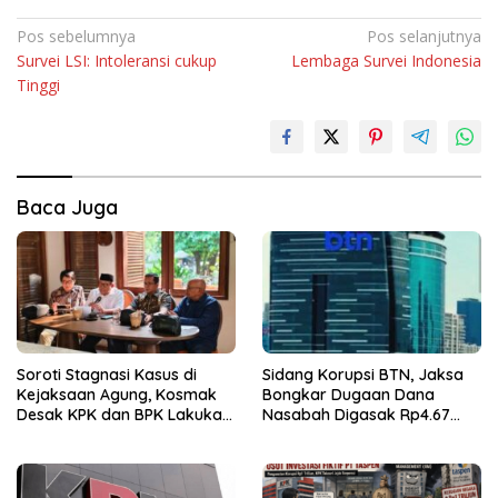
Navigasi
Pos sebelumnya
Pos selanjutnya
Survei LSI: Intoleransi cukup
Lembaga Survei Indonesia
pos
Tinggi
Baca Juga
Soroti Stagnasi Kasus di
Sidang Korupsi BTN, Jaksa
Kejaksaan Agung, Kosmak
Bongkar Dugaan Dana
Desak KPK dan BPK Lakukan
Nasabah Digasak Rp4.67
Audit
Miliar