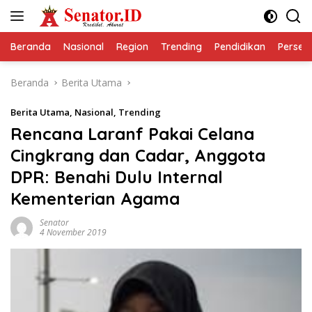
Langsung
ke
konten
Beranda
Nasional
Region
Trending
Pendidikan
Perseps
Beranda
Berita Utama
Berita Utama
,
Nasional
,
Trending
Rencana Laranf Pakai Celana
Cingkrang dan Cadar, Anggota
DPR: Benahi Dulu Internal
Kementerian Agama
Senator
4 November 2019